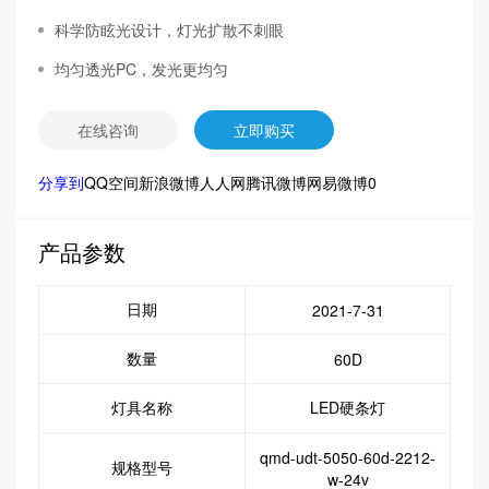
科学防眩光设计，灯光扩散不刺眼
均匀透光PC，发光更均匀
在线咨询
立即购买
分享到
QQ空间
新浪微博
人人网
腾讯微博
网易微博
0
产品参数
日期
2021-7-31
数量
60D
灯具名称
LED硬条灯
qmd-udt-5050-60d-2212-
规格型号
w-24v